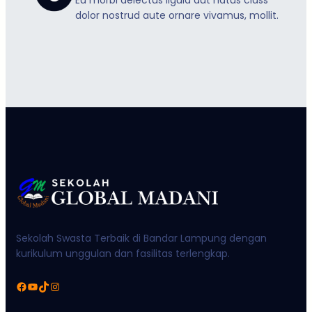
dolor nostrud aute ornare vivamus, mollit.
Sekolah Swasta Terbaik di Bandar Lampung dengan
kurikulum unggulan dan fasilitas terlengkap.
Facebook
YouTube
TikTok
Instagram